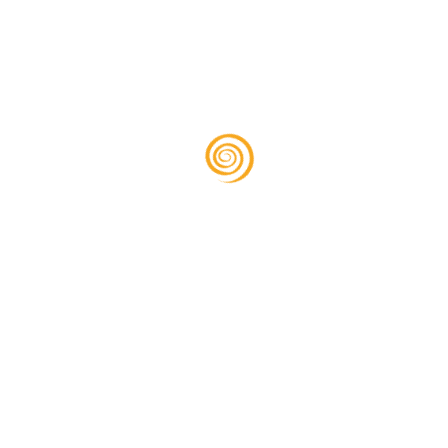
um uns direkt eine Nachricht zukommen zu
lassen. Wir werden uns schnellstmöglich bei
Ihnen melden.
Wir danken Ihnen für Ihr Interesse und freuen
uns darauf, von Ihnen zu hören!